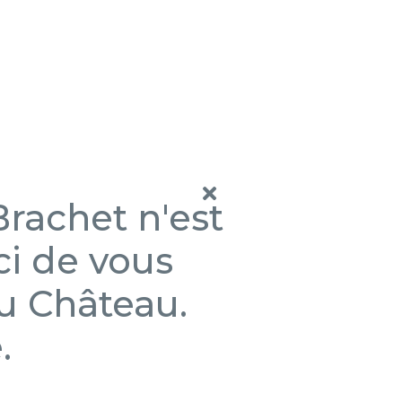
rachet n'est
ci de vous
du Château.
.